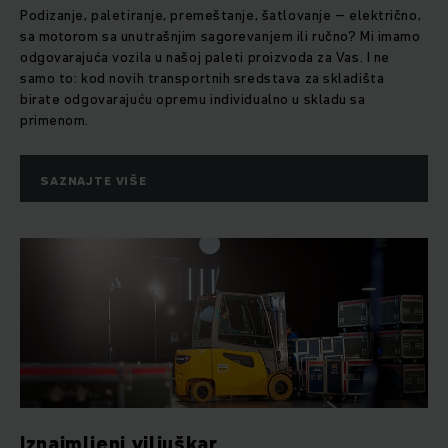
Podizanje, paletiranje, premeštanje, šatlovanje – električno,
sa motorom sa unutrašnjim sagorevanjem ili ručno? Mi imamo
odgovarajuća vozila u našoj paleti proizvoda za Vas. I ne
samo to: kod novih transportnih sredstava za skladišta
birate odgovarajuću opremu individualno u skladu sa
primenom.
SAZNAJTE VIŠE
Iznajmljeni viljuškar