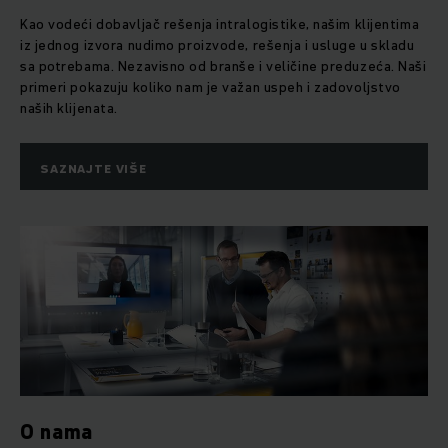
Kao vodeći dobavljač rešenja intralogistike, našim klijentima
iz jednog izvora nudimo proizvode, rešenja i usluge u skladu
sa potrebama. Nezavisno od branše i veličine preduzeća. Naši
primeri pokazuju koliko nam je važan uspeh i zadovoljstvo
naših klijenata.
SAZNAJTE VIŠE
O nama