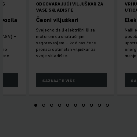
OG
ODGOVARAJUĆI VILJUŠKAR ZA
VRHU
VAŠE SKLADIŠTE
UTIC
vozila
Čeoni viljuškari
Elek
Svejedno da li električni ili sa
Naši e
 (AGV) –
motorom sa unutrašnjim
poseb
an
sagorevanjem – kod nas ćete
upotr
asno
pronaći optimalan viljuškar za
energ
ortne
svoje skladište.
manjo
SAZNAJTE VIŠE
SA