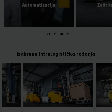
Automatizacija
Zaštit
Izabrana intralogistička rešenja