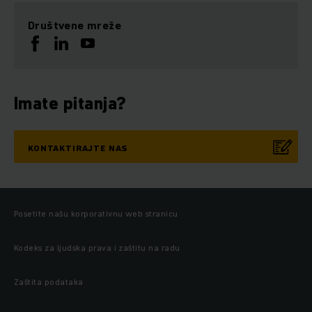
Društvene mreže
Imate pitanja?
KONTAKTIRAJTE NAS
Posetite našu korporativnu web stranicu
Kodeks za ljudska prava i zaštitu na radu
Zaštita podataka