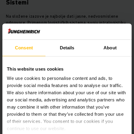
Sistemi
Na složene izazove je najbolje dati jasne, nedvosmislene
odgovore. Primenom logističkih sistema, svoju intralogistiku
uvek držite pod kontrolom. Tako ste uvek na putu rešavanja
problema i u punoj brzini ka poslovnom uspehu.
Consent
Details
About
SAZNAJTE VIŠE
This website uses cookies
We use cookies to personalise content and ads, to
provide social media features and to analyse our traffic.
We also share information about your use of our site with
our social media, advertising and analytics partners who
may combine it with other information that you’ve
provided to them or that they’ve collected from your use
of their services. You consent to our cookies if you
continue to use our website.
Usluge