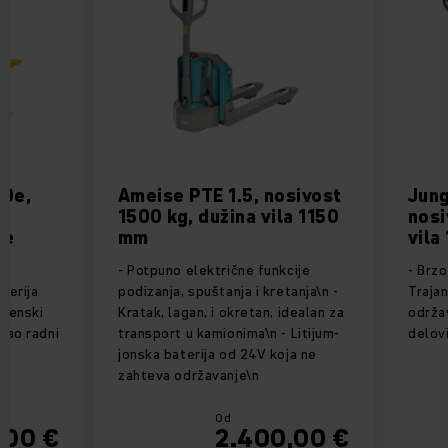
10e,
Ameise PTE 1.5, nosivost
Jung
1500 kg, dužina vila 1150
nosi
je
mm
vila
e
- Potpuno električne funkcije
- Brzo
aterija
podizanja, spuštanja i kretanja\n -
Trajan
amenski
Kratak, lagan, i okretan, idealan za
održa
 kao radni
transport u kamionima\n - Litijum-
delov
jonska baterija od 24V koja ne
zahteva održavanje\n
Od
,00
€
2.400,00
€