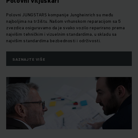
Polovni viljuškari
Polovni JUNGSTARS kompanije Jungheinrich su među
najboljima na tržištu. Našom vrhunskom reparacijom sa 5
zvezdica osiguravamo da je svako vozilo reparirano prema
najvišim tehničkim i vizuelnim standardima, u skladu sa
najvišim standardima bezbednosti i održivosti.
SAZNAJTE VIŠE