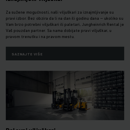
Za sužene mogućnosti, naši viljuškari za iznajmljivanje su
pravi izbor. Bez obzira da li na dan ili godinu dana – ukoliko su
Vam brzo potrebni viljuškari ili paletari, Jungheinrich Rental je
Vaš pouzdan partner. Sa nama dobijate pravi viljuškar, u
pravom trenutku i na pravom mestu.
SAZNAJTE VIŠE