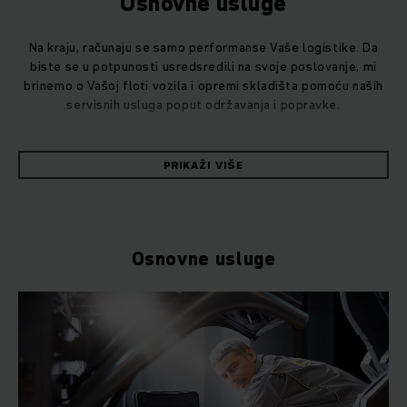
Osnovne usluge
Na kraju, računaju se samo performanse Vaše logistike. Da
biste se u potpunosti usredsredili na svoje poslovanje, mi
brinemo o Vašoj floti vozila i opremi skladišta pomoću naših
servisnih usluga poput održavanja i popravke.
Da li želite bezbrižan paket full servisa koji je najbolja opcija
PRIKAŽI VIŠE
za Vas ili tražite usluge održavanja i popravke po meri za
Vašu flotu i Vaše skladište? Imate izbor. Preko 5.300
tehničara servisne službe širom sveta stoje Vam na
raspolaganju za pomoć i savete. Sprečavanje skupog
prestanka rada ili zastoja je uvek cilj. Sve to iz jednog izvora.
Osnovne usluge
Naše ključne usluge takođe obuhvataju inteligentno
upravljanje energijom za baterije i punjače, kao i servis guma i
bezbednosni servis. Pored toga, tu su takođe i esencijalni
intralogistički zadaci, kao što su hidraulični servis, obuka
vozača i bezbednosna obuka ili stručne usluge inspekcije
polica: sve za Vaš uspeh i apsolutnu pouzdanost Vaših