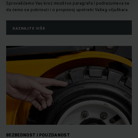
Sprovešćemo Vas kroz mnoštvo paragrafa i podrazumeva se
da ćemo se pobrinuti i o propisnoj upotrebi Vašeg viljuškara.
SAZNAJTE VIŠE
BEZBEDNOST I POUZDANOST