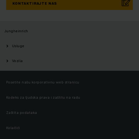
KONTAKTIRAJTE NAS
Jungheinrich
Usluge
Vozila
Posetite našu korporativnu web stranicu
Kodeks za ljudska prava i zaštitu na radu
Zaštita podataka
Kolačići