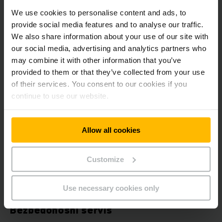
We use cookies to personalise content and ads, to
SAZNAJTE VIŠE
provide social media features and to analyse our traffic.
We also share information about your use of our site with
our social media, advertising and analytics partners who
may combine it with other information that you’ve
provided to them or that they’ve collected from your use
of their services. You consent to our cookies if you
continue to use our website.
Allow all cookies
Customize
Use necessary cookies only
POVERENJE JE DOBRO – KONTROLA JE PROPISANA
Bezbedonosni servis