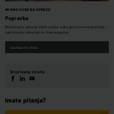
MI SMO UVEK NA OPREZU
Popravka
Minimizujte zastoje Vaših vozila: naša gusta servisna mreža i
naši stručni tehničari to čine mogućim.
SAZNAJTE VIŠE
Društvene mreže
Imate pitanja?