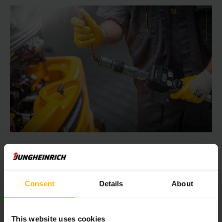
SIGURNO I PLANSKI
Servis hidrauličnog ulja
Pravovremenom i profesionalnom zamenom hidrauličnog ulja
Consent
Details
About
sa odlaganjem u skladu sa zaštitom životne sredine
obezbedićete dugoročnu pouzdanost i dugovečnost Vaših
vozila. To će naši stručnjaci rado preuzeti za Vas.
This website uses cookies