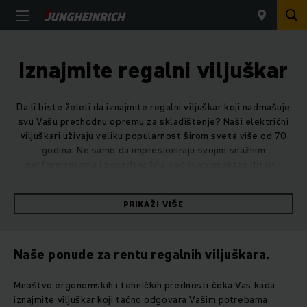
Iznajmite regalni viljuškar
Da li biste želeli da iznajmite regalni viljuškar koji nadmašuje
svu Vašu prethodnu opremu za skladištenje? Naši električni
viljuškari uživaju veliku popularnost širom sveta više od 70
godina. Ne samo da impresioniraju svojim snažnim
performansama i pouzdanošću, već ih kompaktan dizajn i
veoma visok kapacitet podizanja čine nezamenljivim
pomagačima u skladištu.
PRIKAŽI VIŠE
Renta Jungheinrich regalnog viljuškara
Naše ponude za rentu regalnih viljuškara.
U našoj Jungheinrich floti za iznajmljivanje imamo najrazličitije
modele viljuškara koji su spremni za Vas tako da možete
Mnoštvo ergonomskih i tehničkih prednosti čeka Vas kada
iznajmiti pravi viljuškar za svaki transportni put. Bilo da se
iznajmite viljuškar koji tačno odgovara Vašim potrebama.
radi o kratkim, srednjim ili velikim razdaljinama, naši regalni