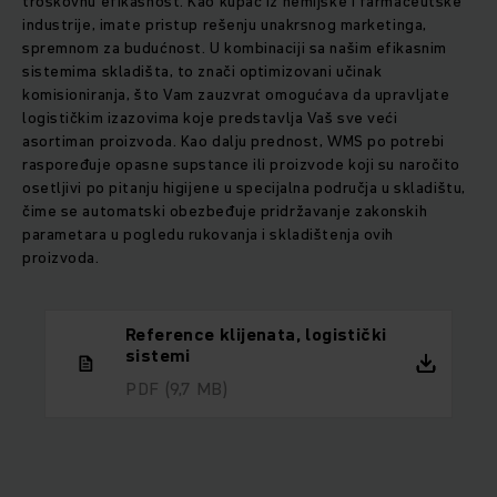
troškovnu efikasnost. Kao kupac iz hemijske i farmaceutske
industrije, imate pristup rešenju unakrsnog marketinga,
spremnom za budućnost. U kombinaciji sa našim efikasnim
sistemima skladišta, to znači optimizovani učinak
komisioniranja, što Vam zauzvrat omogućava da upravljate
logističkim izazovima koje predstavlja Vaš sve veći
asortiman proizvoda. Kao dalju prednost, WMS po potrebi
raspoređuje opasne supstance ili proizvode koji su naročito
osetljivi po pitanju higijene u specijalna područja u skladištu,
čime se automatski obezbeđuje pridržavanje zakonskih
parametara u pogledu rukovanja i skladištenja ovih
proizvoda.
Reference klijenata, logistički
sistemi
PDF
(9,7 MB)