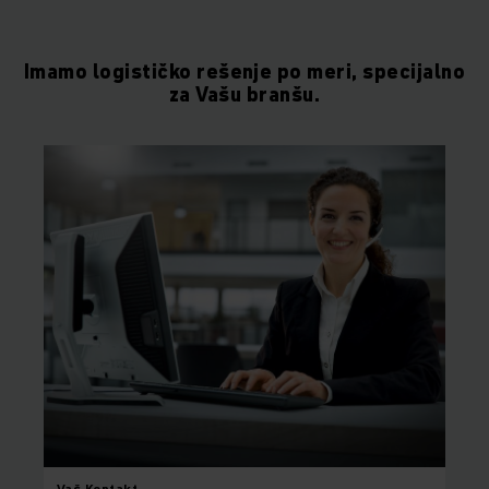
Imamo logističko rešenje po meri, specijalno
za Vašu branšu.
Vaš
Kontakt