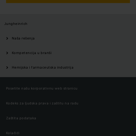
Jungheinrich
Naša rešenja
Kompetencija u branši
Hemijska i farmaceutska industrija ​
Posetite našu korporativnu web stranicu
Kodeks za ljudska prava i zaštitu na radu
Zaštita podataka
Kolačići