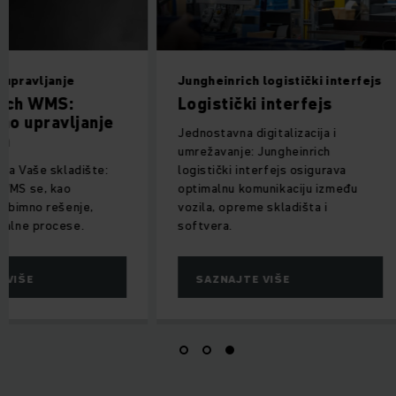
 upravljanje
Jungheinrich logistički interfejs
ich WMS:
Logistički interfejs
no upravljanje
Jednostavna digitalizacija i
m
umrežavanje: Jungheinrich
 za Vaše skladište:
logistički interfejs osigurava
WMS se, kao
optimalnu komunikaciju između
 obimno rešenje,
vozila, opreme skladišta i
malne procese.
softvera.
 VIŠE
SAZNAJTE VIŠE