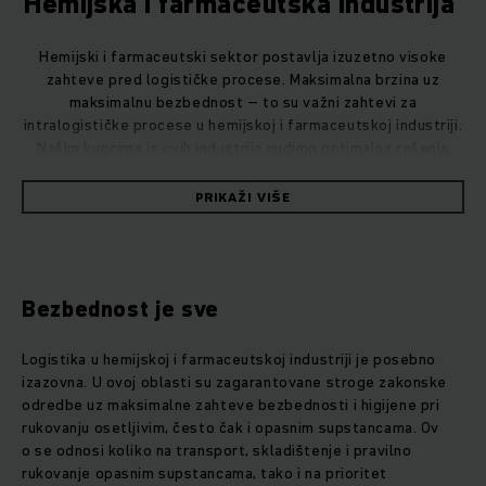
Hemijska i farmaceutska industrija ​
Hemijski i farmaceutski sektor postavlja izuzetno visoke
zahteve pred logističke procese.
Maksimalna brzina uz
maksimalnu bezbednost – to su važni zahtevi za
intralogističke procese u hemijskoj i farmaceutskoj industriji.
Našim kupcima iz ovih industrija nudimo optimalna rešenja
koja odgovaraju njihovim individualnim zahtevima, od
skladištenja opasnih materija sa zaštitom od eksplozije do
PRIKAŽI VIŠE
automatizacije skladišta
.
Bezbednost je sve
Logistika u hemijskoj i farmaceutskoj industriji je posebno
izazovna. U ovoj oblasti su zagarantovane stroge zakonske
odredbe uz maksimalne zahteve bezbednosti i higijene pri
rukovanju osetljivim, često čak i opasnim supstancama. Ov
o se odnosi koliko na transport, skladištenje i pravilno
rukovanje opasnim supstancama, tako i na prioritet