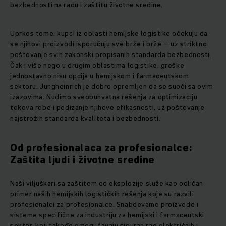
bezbednosti na radu i zaštitu životne sredine.
Uprkos tome, kupci iz oblasti hemijske logistike očekuju da
se njihovi proizvodi isporučuju sve brže i brže – uz striktno
poštovanje svih zakonski propisanih standarda bezbednosti.
Čak i više nego u drugim oblastima logistike, greške
jednostavno nisu opcija u hemijskom i farmaceutskom
sektoru. Jungheinrich je dobro opremljen da se suoči sa ovim
izazovima. Nudimo sveobuhvatna rešenja za optimizaciju
tokova robe i podizanje njihove efikasnosti, uz poštovanje
najstrožih standarda kvaliteta i bezbednosti.
Od profesionalaca za profesionalce:
Zaštita ljudi i životne sredine
Naši viljuškari sa zaštitom od eksplozije služe kao odličan
primer naših hemijskih logističkih rešenja koje su razvili
profesionalci za profesionalce. Snabdevamo proizvode i
sisteme specifične za industriju za hemijski i farmaceutski
sektor, koji takođe omogućavaju siguran rad električnih i