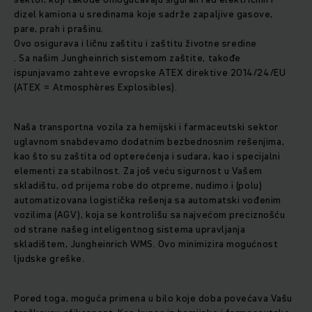
dizel kamiona u sredinama koje sadrže zapaljive gasove,
pare, prah i prašinu.
Ovo osigurava i ličnu zaštitu i zaštitu životne sredine
. Sa našim Jungheinrich sistemom zaštite, takođe
ispunjavamo zahteve evropske ATEX direktive 2014/24/EU
(ATEX = Atmosphères Explosibles).
Naša transportna vozila za hemijski i farmaceutski sektor
uglavnom snabdevamo dodatnim bezbednosnim rešenjima,
kao što su zaštita od opterećenja i sudara, kao i specijalni
elementi za stabilnost. Za još veću sigurnost u Vašem
skladištu, od prijema robe do otpreme, nudimo i (polu)
automatizovana logistička rešenja sa automatski vođenim
vozilima (AGV), koja se kontrolišu sa najvećom preciznošću
od strane našeg inteligentnog sistema upravljanja
skladištem, Jungheinrich WMS. Ovo minimizira mogućnost
ljudske greške.
Pored toga, moguća primena u bilo koje doba povećava Vašu