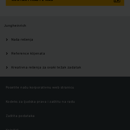
Jungheinrich
Naša rešenja
Reference klijenata
Kreativna rešenja za svaki težak zadatak
Posetite našu korporativnu web stranicu
Kodeks za ljudska prava i zaštitu na radu
Zaštita podataka
Kolačići