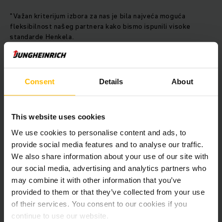
"Važan kriterijum izbora za nas je bila najveća moguća
fleksibilnost našeg partnera kako bismo ispunili visoke
standarde Henkela.
Ovo uključuje ispunjavanje najviših standarda bezbednosti i
poštovanje kratkih rokova projekta
. Pored toga, finansijski aspekt mora da se zadrži na
odgovarajućem nivou", kaže Aleksej Shilo, menadžer logistike
Consent
Details
About
u Henkelu u Permu. On dalje naglašava: "Jungheinrich je jak
tim koji radi u teškim i ponekad ekstremnim uslovima. Odlično
upravljanje, koordinacija tokom celog projekta, kao i striktno
This website uses cookies
poštovanje projektnih rokova i kreativna rešenja za svaki
zadatak, ma koliko težak, karakterišu saradnju sa
We use cookies to personalise content and ads, to
Jungheinrich-om."
provide social media features and to analyse our traffic.
We also share information about your use of our site with
our social media, advertising and analytics partners who
Уграђени садржај захтева вашу
may combine it with other information that you’ve
сагласност.
provided to them or that they’ve collected from your use
of their services. You consent to our cookies if you
Нажалост, овај садржај није доступан
continue to use our website.