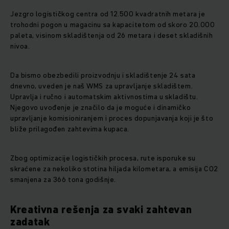
Jezgro logističkog centra od 12.500 kvadratnih metara je
trohodni pogon u magacinu sa kapacitetom od skoro 20.000
paleta, visinom skladištenja od 26 metara i deset skladišnih
nivoa.
Da bismo obezbedili proizvodnju i skladištenje 24 sata
dnevno, uveden je naš WMS za upravljanje skladištem.
Upravlja i ručno i automatskim aktivnostima u skladištu.
Njegovo uvođenje je značilo da je moguće i dinamičko
upravljanje komisioniranjem i proces dopunjavanja koji je što
bliže prilagođen zahtevima kupaca.
Zbog optimizacije logističkih procesa, rute isporuke su
skraćene za nekoliko stotina hiljada kilometara, a emisija CO2
smanjena za 366 tona godišnje.
Kreativna rešenja za svaki zahtevan
zadatak