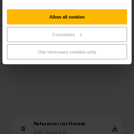
због тренутних склоности колачића.
Молимо вас да прихватите "маркетинг" колачиће
Allow all cookies
за приказивање овог садржаја.
Customize
DOZVOLI КОЛАЧИЋЕ
Use necessary cookies only
Referentni list Henkel
PDF
(146,8 KB)