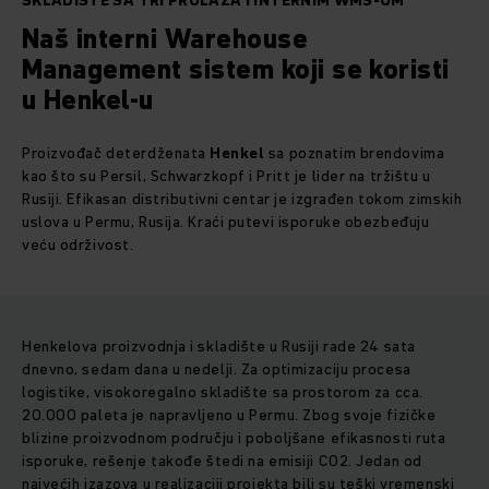
SKLADIŠTE SA TRI PROLAZA I INTERNIM WMS-OM
Naš interni Warehouse
Management sistem koji se koristi
u Henkel-u
Proizvođač deterdženata
Henkel
sa poznatim brendovima
kao što su Persil, Schwarzkopf i Pritt je lider na tržištu u
Rusiji. Efikasan distributivni centar je izgrađen tokom zimskih
uslova u Permu, Rusija. Kraći putevi isporuke obezbeđuju
veću održivost.
Henkelova proizvodnja i skladište u Rusiji rade 24 sata
dnevno, sedam dana u nedelji. Za optimizaciju procesa
logistike, visokoregalno skladište sa prostorom za cca.
20.000 paleta je napravljeno u Permu. Zbog svoje fizičke
blizine proizvodnom području i poboljšane efikasnosti ruta
isporuke, rešenje takođe štedi na emisiji CO2. Jedan od
najvećih izazova u realizaciji projekta bili su teški vremenski