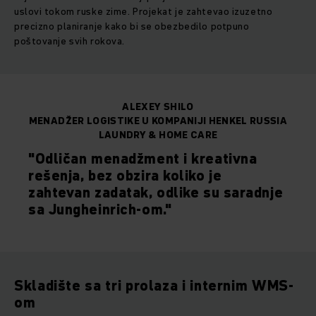
uslovi tokom ruske zime. Projekat je zahtevao izuzetno
precizno planiranje kako bi se obezbedilo potpuno
poštovanje svih rokova.
ALEXEY SHILO
MENADŽER LOGISTIKE U KOMPANIJI HENKEL RUSSIA
LAUNDRY & HOME CARE
"Odličan menadžment i kreativna
rešenja, bez obzira koliko je
zahtevan zadatak, odlike su saradnje
sa Jungheinrich-om."
Skladište sa tri prolaza i internim WMS-
om