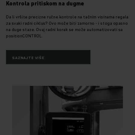
Kontrola pritiskom na dugme
Da li vršite precizne ručne kontrole na tačnim visinama regala
za svaki radni ciklus? Ovo može biti zamorno - i stoga opasno
na duge staze. Ovaj radni korak se može automatizovati sa
positionCONTROL.
SAZNAJTE VIŠE