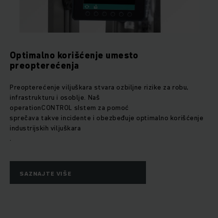
Optimalno korišćenje umesto
preopterećenja
Preopterećenje viljuškara stvara ozbiljne rizike za robu,
infrastrukturu i osoblje. Naš
operationCONTROL sIstem za pomoć
sprečava takve incidente i obezbeđuje optimalno korišćenje
industrijskih viljuškara
.
SAZNAJTE VIŠE