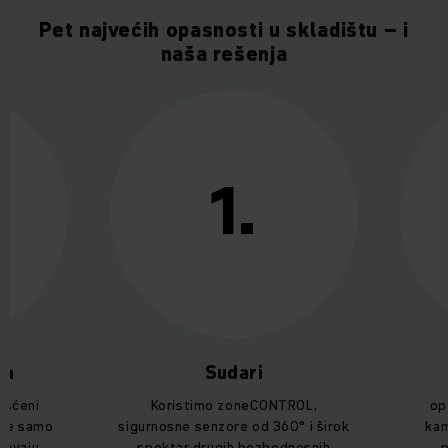
Pet najvećih opasnosti u skladištu – i
naša rešenja
1.
ka
Sudari
ašćeni
Koristimo zoneCONTROL,
op
ite samo
sigurnosne senzore od 360° i širok
kam
javaju
spektar drugih bezbednosnih