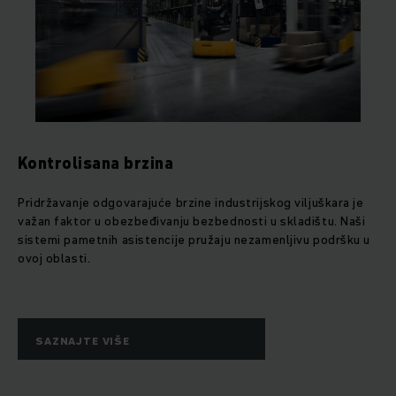
Kontrolisana brzina
Pridržavanje odgovarajuće brzine industrijskog viljuškara je
važan faktor u obezbeđivanju bezbednosti u skladištu. Naši
sistemi pametnih asistencije pružaju nezamenljivu podršku u
ovoj oblasti.
SAZNAJTE VIŠE