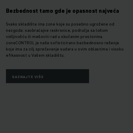
Bezbednost tamo gde je opasnost najveća
Svako skladište ima zone koje su posebno ugrožene od
nezgoda: saobraćajne raskrsnice, područja sa lošom
vidljivošću ili mešoviti rad u skučenim prostorima.
zoneCONTROL je naše sofisticirano bezbednosno rešenje
koje ima za cilj sprečavanje sudara u ovim oblastima i visoku
efikasnost u Vašem skladištu.
SAZNAJTE VIŠE