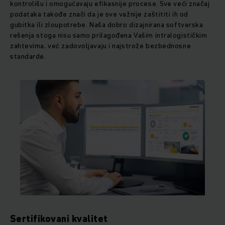
kontrolišu i omogućavaju efikasnije procese. Sve veći značaj
podataka takođe znači da je sve važnije zaštititi ih od
gubitka ili zloupotrebe. Naša dobro dizajnirana softverska
rešenja stoga nisu samo prilagođena Vašim intralogističkim
zahtevima, već zadovoljavaju i najstrože bezbednosne
standarde.
Sertifikovani kvalitet