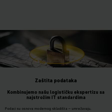
Zaštita podataka
Kombinujemo našu logističku ekspertizu sa
najstrožim IT standardima
Podaci su osnova modernog skladišta – umrežavaju,