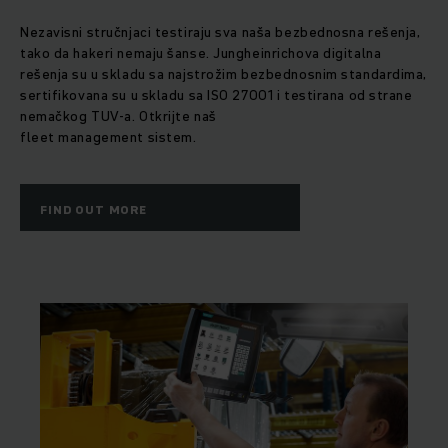
Nezavisni stručnjaci testiraju sva naša bezbednosna rešenja,
tako da hakeri nemaju šanse. Jungheinrichova digitalna
rešenja su u skladu sa najstrožim bezbednosnim standardima,
sertifikovana su u skladu sa ISO 27001 i testirana od strane
nemačkog TUV-a. Otkrijte naš
fleet management sistem.
FIND OUT MORE