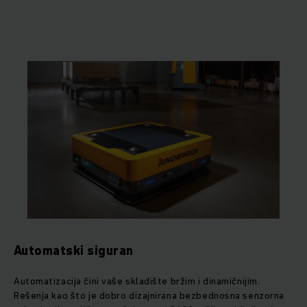
Automatski siguran
Automatizacija čini vaše skladište bržim i dinamičnijim.
Rešenja kao što je dobro dizajnirana bezbednosna senzorna