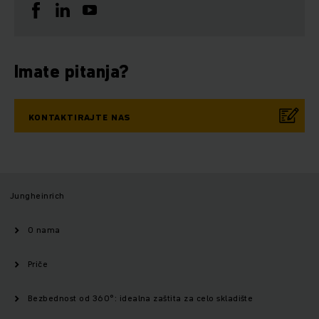
Imate pitanja?
KONTAKTIRAJTE NAS
Jungheinrich
O nama
Priče
Bezbednost od 360°: idealna zaštita za celo skladište