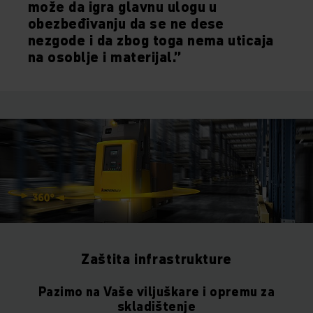
može da igra glavnu ulogu u
obezbeđivanju da se ne dese
nezgode i da zbog toga nema uticaja
na osoblje i materijal.
”
Zaštita infrastrukture
Pazimo na Vaše viljuškare i opremu za
skladištenje