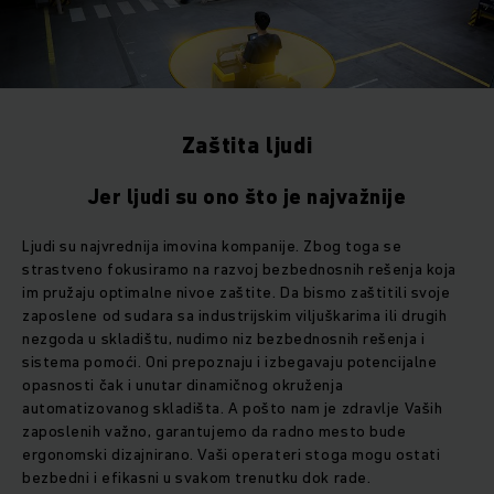
Zaštita ljudi
Jer ljudi su ono što je najvažnije
Ljudi su najvrednija imovina kompanije. Zbog toga se
strastveno fokusiramo na razvoj bezbednosnih rešenja koja
im pružaju optimalne nivoe zaštite. Da bismo zaštitili svoje
zaposlene od sudara sa industrijskim viljuškarima ili drugih
nezgoda u skladištu, nudimo niz bezbednosnih rešenja i
sistema pomoći. Oni prepoznaju i izbegavaju potencijalne
opasnosti čak i unutar dinamičnog okruženja
automatizovanog skladišta. A pošto nam je zdravlje Vaših
zaposlenih važno, garantujemo da radno mesto bude
ergonomski dizajnirano. Vaši operateri stoga mogu ostati
bezbedni i efikasni u svakom trenutku dok rade.