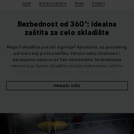
Ljudi
Infrastruktura
Roba
Podaci
Bezbednost od 360°: idealna
zaštita za celo skladište
Mogu li skladišta postati sigurnija? Apsolutno, uz pouzdanog
partnera koji pruža podršku. Verujte našoj stručnosti i
decenijama iskustva da Vam obezbedimo bezbednosna
rešenja koja Vašem skladištu pružaju maksimalnu zaštitu:
osoblje, infrastrukturu, robu i podatke. Optimizujte
bezbednost, a istovremeno ćete imati koristi od veće
efikasnosti, produktivnosti i kontrole troškova. Čak i kada su
PRIKAŽI VIŠE
skladišta automatizovana ili veoma složena, uvek se možete
osloniti na nas!