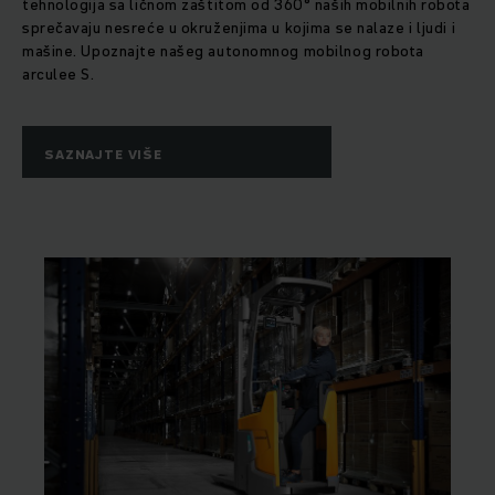
tehnologija sa ličnom zaštitom od 360° naših mobilnih robota
sprečavaju nesreće u okruženjima u kojima se nalaze i ljudi i
mašine. Upoznajte našeg autonomnog mobilnog robota
arculee S.
SAZNAJTE VIŠE