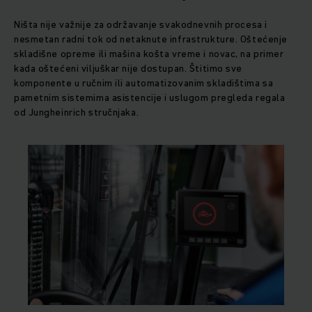
Ništa nije važnije za održavanje svakodnevnih procesa i
nesmetan radni tok od netaknute infrastrukture. Oštećenje
skladišne opreme ili mašina košta vreme i novac, na primer
kada oštećeni viljuškar nije dostupan. Štitimo sve
komponente u ručnim ili automatizovanim skladištima sa
pametnim sistemima asistencije i uslugom pregleda regala
od Jungheinrich stručnjaka.