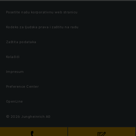
Posetite našu korporativnu web stranicu
Kodeks za ljudska prava i zaštitu na radu
Zaštita podataka
Kolačići
Impresum
Preference Center
OpenLine
© 2026 Jungheinrich AG