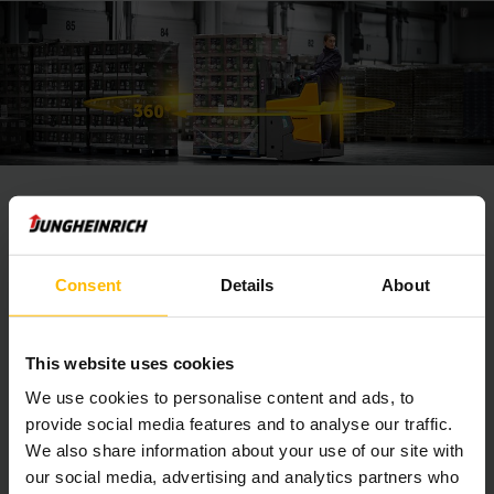
Zaštita robe
Mi brinemo o Vašoj investiciji – od prijema
Consent
Details
About
robe do izdavanja robe
Efikasna zaštita robe čini čvrstu osnovu za korporativni
This website uses cookies
uspeh: ako nijedna roba nije oštećena, onda imate potpunu
kontrolu nad svojim troškovima, možete smanjiti broj
We use cookies to personalise content and ads, to
reklamacija i uživati u reputaciji pouzdanih isporuka kod svojih
provide social media features and to analyse our traffic.
kupaca. Pružamo podršku u prepoznavanju rizika za Vašu robu
We also share information about your use of our site with
u celom skladištu i upravljanju ovim rizicima pomoću naših
our social media, advertising and analytics partners who
bezbednosnih rešenja. Na kraju krajeva, mi smo samo