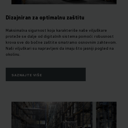
Dizajniran za optimalnu zaštitu
Maksimalna sigurnost koja karakteriše naše viljuškare
proteže se dalje od digitalnih sistema pomoći: robusnost
krova sve do bočne zaštite smatramo osnovnim zahtevom.
Naši viljuškari su napravljeni da imaju što jasniji pogled na
okolinu.
SAZNAJTE VIŠE