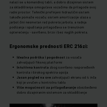
nalazi se u komandnoj tabli, a dobro dizajniran sistem
za skladištenje omogućava vozačima da prilagode svoj
radni prostor. Tehnički prefinjeni hidraulični sistem
takođe pomaže vozaču: sistem amortizacije ulaza u
jarbol čini nesmetan rad pokreta jarbola, a radnja
podizanja i spuštanja prilagođava se trenutnom
opterećenju - savršeno, brzo i bez naglih pokreta.
Ergonomske prednosti ERC 216zi:
Idealna podrška i pogodnost
za vozača
zahvaljujući fiksnoj platformi
Intuitivna kontrola
zbog savršeno raspoređenih
kontrola i širokog spektra opcija
Jasan pogled na sve
zahvaljujući ekranu od 4 inča
koji je uvučen u kontrolnu tablu
Više mogućnosti za prilagođavanje
obezbeđeno
dobro dizajniranim sistemom za skladištenje