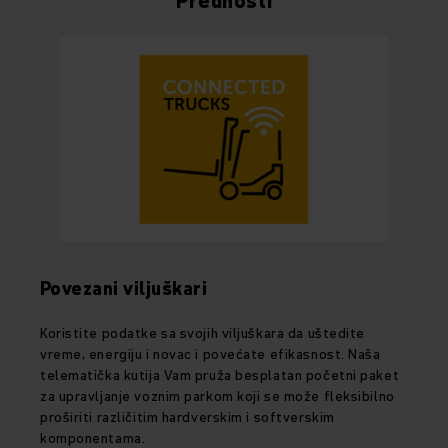
Prednosti
Povezani viljuškari
Koristite podatke sa svojih viljuškara da uštedite
vreme, energiju i novac i povećate efikasnost. Naša
telematička kutija Vam pruža besplatan početni paket
za upravljanje voznim parkom koji se može fleksibilno
proširiti različitim hardverskim i softverskim
komponentama.