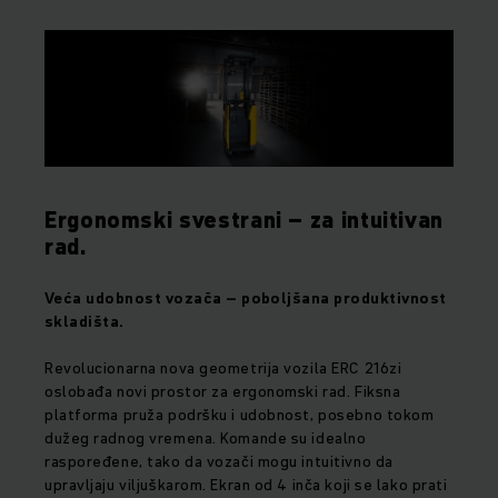
Ergonomski svestrani – za intuitivan
rad.
Veća udobnost vozača – poboljšana produktivnost
skladišta.
Revolucionarna nova geometrija vozila ERC 216zi
oslobađa novi prostor za ergonomski rad. Fiksna
platforma pruža podršku i udobnost, posebno tokom
dužeg radnog vremena. Komande su idealno
raspoređene, tako da vozači mogu intuitivno da
upravljaju viljuškarom. Ekran od 4 inča koji se lako prati