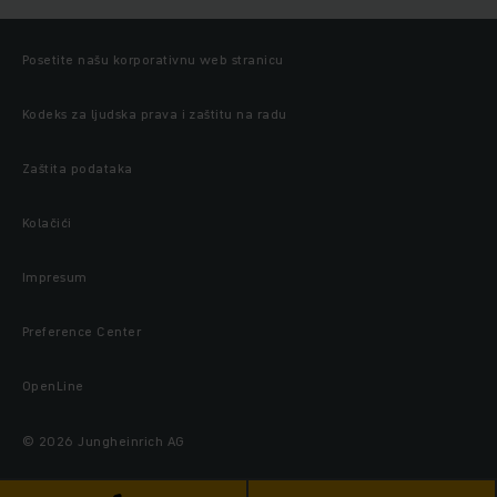
Posetite našu korporativnu web stranicu
Kodeks za ljudska prava i zaštitu na radu
Zaštita podataka
Kolačići
Impresum
Preference Center
OpenLine
© 2026 Jungheinrich AG