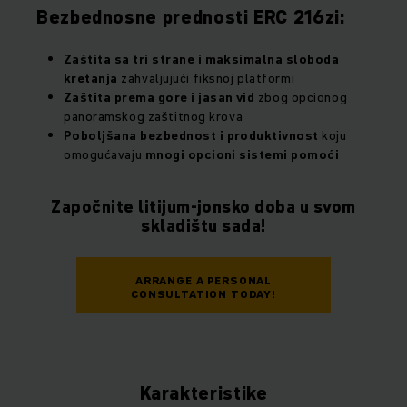
Bezbednosne prednosti ERC 216zi:
Zaštita sa tri strane i maksimalna sloboda
kretanja
zahvaljujući fiksnoj platformi
Zaštita prema gore i jasan vid
zbog opcionog
panoramskog zaštitnog krova
Poboljšana bezbednost i produktivnost
koju
omogućavaju
mnogi opcioni sistemi pomoći
Započnite litijum-jonsko doba u svom
skladištu sada!
ARRANGE A PERSONAL
CONSULTATION TODAY!
Karakteristike