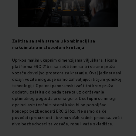
Zaštita sa svih strana u kombinaciji sa
maksimalnom slobodom kretanja.
Uprkos malim ukupnim dimenzijama viljuškara, fiksna
platforma ERC 216zi sa zaštitom sa tri strane pruža
vozaču dovoljno prostora za kretanje. Ovaj jedinstveni
dizajn vozila moguć je samo zahvaljujući litijum-jonskoj
tehnologiji. Opcioni panoramski zaštitni krov pruža
dodatnu zaštitu od pada tereta uz održavanje
optimalnog pogleda prema gore. Dostupni su mnogi
opcioni asistenčni sistemi kako bi se poboljšao
koncept bezbednosti ERC 216zi. Ne samo da će
povećati preciznost i brzinu vaših radnih procesa, već i
nivo bezbednosti za vozače, robu i vaše skladište.