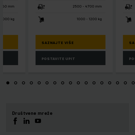
1660 mm
2500 - 4700 mm
2000 kg
1000 - 1200 kg
SAZNAJTE VIŠE
SA
POSTAVITE UPIT
PO
Društvene mreže