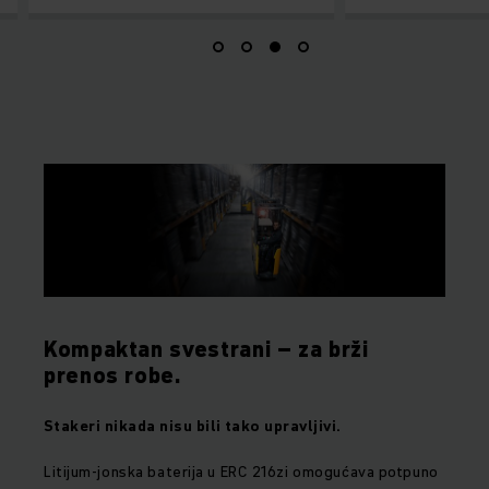
Kompaktan svestrani – za brži
prenos robe.
Stakeri nikada nisu bili tako upravljivi.
Litijum-jonska baterija u ERC 216zi omogućava potpuno