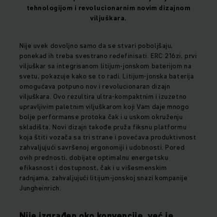
tehnologijom i revolucionarnim novim dizajnom
viljuškara.
Nije uvek dovoljno samo da se stvari poboljšaju,
ponekad ih treba svestrano redefinisati. ERC 216zi, prvi
viljuškar sa integrisanom litijum-jonskom baterijom na
svetu, pokazuje kako se to radi. Litijum-jonska baterija
omogućava potpuno nov i revolucionaran dizajn
viljuškara. Ovo rezultira ultra-kompaktnim i izuzetno
upravljivim paletnim viljuškarom koji Vam daje mnogo
bolje performanse protoka čak i u uskom okruženju
skladišta. Novi dizajn takođe pruža fiksnu platformu
koja štiti vozača sa tri strane i povećava produktivnost
zahvaljujući savršenoj ergonomiji i udobnosti. Pored
ovih prednosti, dobijate optimalnu energetsku
efikasnost i dostupnost, čak i u višesmenskim
radnjama, zahvaljujući litijum-jonskoj snazi kompanije
Jungheinrich.
Nije izgrađen oko konvencije, već je