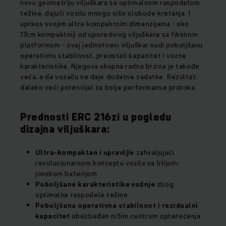
novu geometriju viljuškara sa optimalnom raspodelom
težine, dajući vozilu mnogo više slobode kretanja. I
uprkos svojim ultra-kompaktnim dimenzijama - oko
17cm kompaktniji od uporedivog viljuškara sa fiksnom
platformom - ovaj jedinstveni viljuškar nudi poboljšanu
operativnu stabilnost, preostali kapacitet i vozne
karakteristike. Njegova ukupna radna brzina je takođe
veća, a da vozaču ne daje dodatne zadatke. Rezultat:
daleko veći potencijal za bolje performanse protoka.
Prednosti ERC 216zi u pogledu
dizajna viljuškara:
Ultra-kompaktan i upravljiv
zahvaljujući
revolucionarnom konceptu vozila sa litijum-
jonskom baterijom
Poboljšane karakteristike vožnje
zbog
optimalne raspodele težine
Poboljšana operativna stabilnost i rezidualni
kapacitet
obezbeđen nižim centrom opterećenja