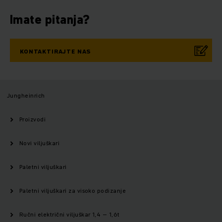
Imate pitanja?
KONTAKTIRAJTE NAS
Jungheinrich
Proizvodi
Novi viljuškari
Paletni viljuškari
Paletni viljuškari za visoko podizanje
Ručni električni viljuškar 1,4 – 1,6t