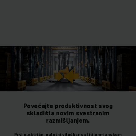
Povećajte produktivnost svog
skladišta novim svestranim
razmišljanjem.
Prvi električni paletni viluškar sa litijum-jonskom