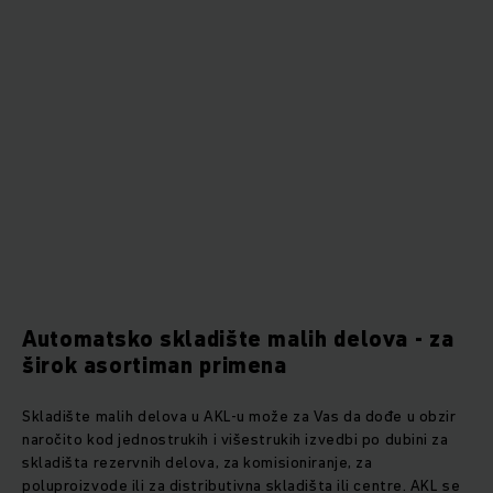
Automatsko skladište malih delova - za
širok asortiman primena
Skladište malih delova u AKL-u može za Vas da dođe u obzir
naročito kod jednostrukih i višestrukih izvedbi po dubini za
skladišta rezervnih delova, za komisioniranje, za
poluproizvode ili za distributivna skladišta ili centre. AKL se