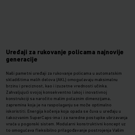
Uređaji za rukovanje policama najnovije
generacije
Naši pametni uređaji za rukovanje policama u automatskim
skladištima malih delova (AKL) omogućavaju maksimalnu
brzinu i preciznost, kao i izuzetne vrednosti učinka.
Zahvaljujući svojoj konsekventno lakoj i inovativnoj
konstrukciji sa naročito malim polaznim dimenzijama,
zapremina koja je na raspolaganju se može optimalno
iskoristiti. Energija kočenja koja opada se čuva u uređaju u
takozvanim SuperCaps-ima i za naredne postupke ubrzavanja
vraća u pogonski sistem. Modularni konstruktivni koncept uz
to omogućava fleksibilno prilagođavanje postrojenja Vašim