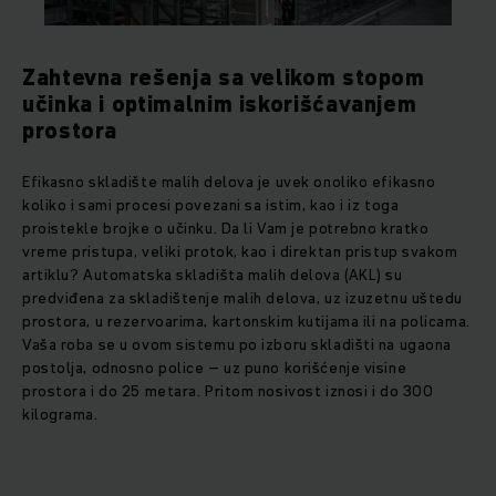
Zahtevna rešenja sa velikom stopom
učinka i optimalnim iskorišćavanjem
prostora
Efikasno skladište malih delova je uvek onoliko efikasno
koliko i sami procesi povezani sa istim, kao i iz toga
proistekle brojke o učinku. Da li Vam je potrebno kratko
vreme pristupa, veliki protok, kao i direktan pristup svakom
artiklu? Automatska skladišta malih delova (AKL) su
predviđena za skladištenje malih delova, uz izuzetnu uštedu
prostora, u rezervoarima, kartonskim kutijama ili na policama.
Vaša roba se u ovom sistemu po izboru skladišti na ugaona
postolja, odnosno police – uz puno korišćenje visine
prostora i do 25 metara. Pritom nosivost iznosi i do 300
kilograma.