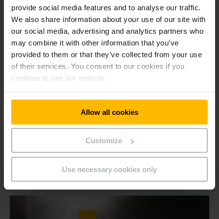
skladištu malih delova
provide social media features and to analyse our traffic.
Infografika detaljno prikazuje ono što je važno, tako
We also share information about your use of our site with
da su sve komponente u automatskom skladištu malih
our social media, advertising and analytics partners who
delova optimalno međusobno usklađene.
may combine it with other information that you’ve
provided to them or that they’ve collected from your use
of their services. You consent to our cookies if you
SAZNAJTE VIŠE
continue to use our website.
Allow all cookies
Customize
Use necessary cookies only
Automatizacija