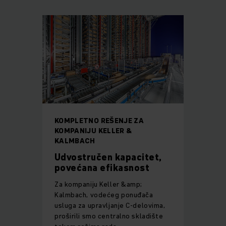
KOMPLETNO REŠENJE ZA
KOMPANIJU KELLER &
KALMBACH
Udvostručen kapacitet,
povećana efikasnost
Za kompaniju Keller &amp;
Kalmbach, vodećeg ponuđača
usluga za upravljanje C-delovima,
proširili smo centralno skladište