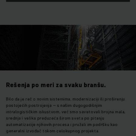
Rešenja po meri za svaku branšu.
Bilo da je reč o novim sistemima, modernizaciji ili proširenju
postojećih postrojenja – s našim dugogodišnjim
intralogističkim iskustvom, već smo savetovali brojna mala,
srednja i velika preduzeća širom sveta po pitanju
automatizacije njihovih procesa i pružali im podršku kao
generalni izvođač tokom celokupnog projekta.