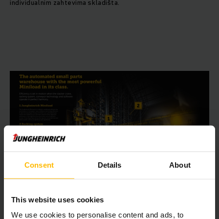
individualnim zahtevima skladišta.
Consent
Details
About
This website uses cookies
Savršena interakcija u automatskom
We use cookies to personalise content and ads, to