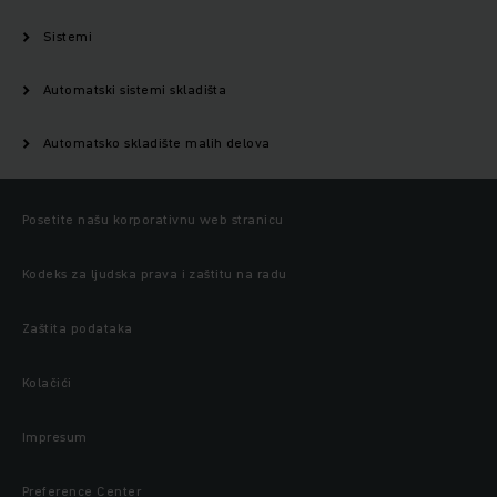
Sistemi
Automatski sistemi skladišta
Automatsko skladište malih delova ​
Posetite našu korporativnu web stranicu
Kodeks za ljudska prava i zaštitu na radu
Zaštita podataka
Kolačići
Impresum
Preference Center