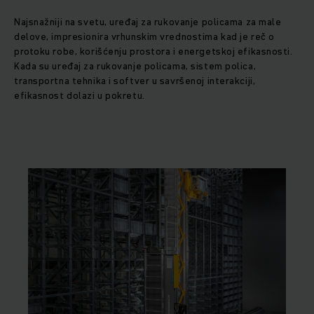
Najsnažniji na svetu, uređaj za rukovanje policama za male
delove, impresionira vrhunskim vrednostima kad je reč o
protoku robe, korišćenju prostora i energetskoj efikasnosti.
Kada su uređaj za rukovanje policama, sistem polica,
transportna tehnika i softver u savršenoj interakciji,
efikasnost dolazi u pokretu.