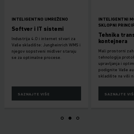
TNO UMREŽENO
INTELIGENTNI MODULARNI
SKLOPNI PRINCIP
 IT sistemi
Tehnika transporta
0 i internet stvari za
kontejnera
te: Jungheinrich WMS i
Mali prostorni zahtevi, pametna
veni midlver staraju
tehnologija protoka materijala i
lne procese.
upravljanja i optimizovani procesi:
podignite Vaše automatsko
skladište na viši nivo.
E VIŠE
SAZNAJTE VIŠE