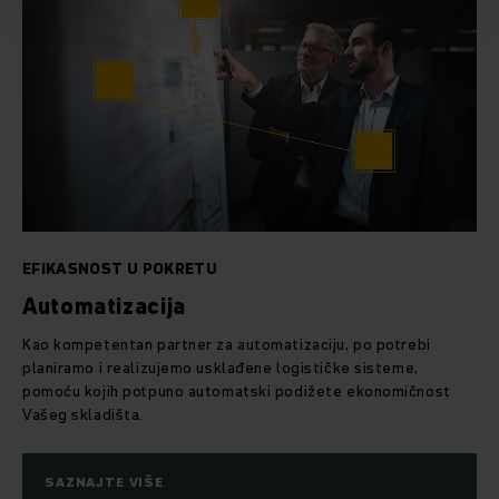
EFIKASNOST U POKRETU
Automatizacija
Kao kompetentan partner za automatizaciju, po potrebi
planiramo i realizujemo usklađene logističke sisteme,
pomoću kojih potpuno automatski podižete ekonomičnost
Vašeg skladišta.
SAZNAJTE VIŠE