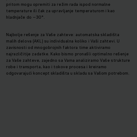
pritom mogu opremiti za režim rada ispod normalne
temperature ili čak za upravljanje temperaturom i kao
hladnjače do –30°.
Najbolje rešenje za Vaše zahteve: automatska skladišta
malih delova (AKL) su individualna koliko i Vaši zahtevi. U
zavisnosti od mnogobrojnih faktora time aktiviramo
najrazličitije zadatke. Kako bismo pronašli optimalno rešenje
za Vaše zahteve, zajedno sa Vama analiziramo Vaše strukture
robe i transporta, kao i tokove procesa i kreiramo
odgovarajući koncept skladišta u skladu sa Vašom potrebom.