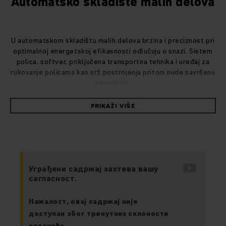
Automatsko skladište malih delova
U automatskom skladištu malih delova brzina i preciznost pri
optimalnoj energetskoj efikasnosti odlučuju o snazi. Sistem
polica, softver, priključena transportna tehnika i uređaj za
rukovanje policama kao srž postrojenja pritom nude savršenu
interakciju.
PRIKAŽI VIŠE
Уграђени садржај захтева вашу
сагласност.
Нажалост, овај садржај није
доступан због тренутних склоности
колачића.