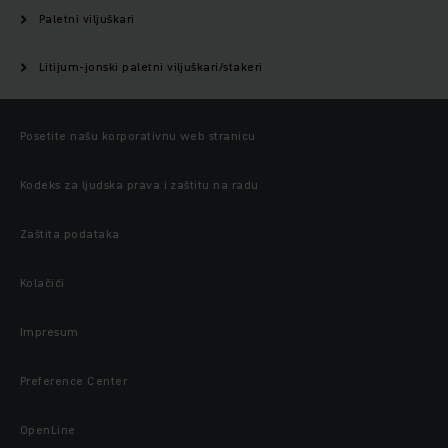
Paletni viljuškari
Litijum-jonski paletni viljuškari/stakeri
Posetite našu korporativnu web stranicu
Kodeks za ljudska prava i zaštitu na radu
Zaštita podataka
Kolačići
Impresum
Preference Center
OpenLine