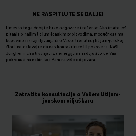
NE RASPITUJTE SE DALJE!
Umesto toga dobijte brze odgovore i rešenja: Ako imate još
pitanja o našim litijum-jonskim proizvodima, mogućnostima
kupovine i iznajmljivanja ili o Vašoj trenutnoj litijum-jonskoj
floti, ne oklevajte da nas kontaktirate ili pozovete. Naši
Jungheinrich stručnjaci za energiju se raduju što će Vas
pokrenuti na način koji Vam najviše odgovara.
Zatražite konsultacije o Vašem litijum-
jonskom viljuškaru