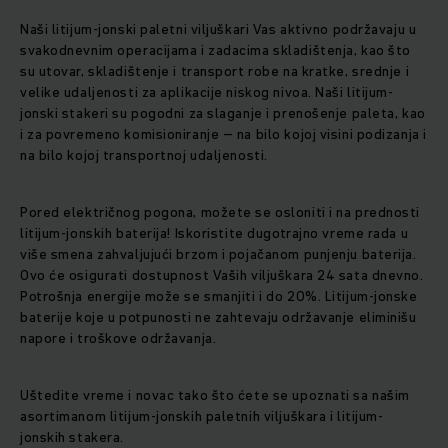
Naši litijum-jonski paletni viljuškari Vas aktivno podržavaju u
svakodnevnim operacijama i zadacima skladištenja, kao što
su utovar, skladištenje i transport robe na kratke, srednje i
velike udaljenosti za aplikacije niskog nivoa. Naši litijum-
jonski stakeri su pogodni za slaganje i prenošenje paleta, kao
i za povremeno komisioniranje – na bilo kojoj visini podizanja i
na bilo kojoj transportnoj udaljenosti.
Pored električnog pogona, možete se osloniti i na prednosti
litijum-jonskih baterija! Iskoristite dugotrajno vreme rada u
više smena zahvaljujući brzom i pojačanom punjenju baterija.
Ovo će osigurati dostupnost Vaših viljuškara 24 sata dnevno.
Potrošnja energije može se smanjiti i do 20%. Litijum-jonske
baterije koje u potpunosti ne zahtevaju održavanje eliminišu
napore i troškove održavanja.
Uštedite vreme i novac tako što ćete se upoznati sa našim
asortimanom litijum-jonskih paletnih viljuškara i litijum-
jonskih stakera.