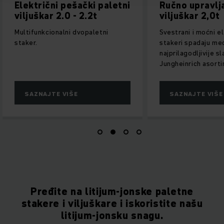
aletni
Ručno upravljani
Vilju
viljuškar 2,0t
sediš
2,0t
i
Svestrani i moćni električni ERD
stakeri spadaju među
Svestra
najprilagodljivije slagače u
impresi
Jungheinrich asortimanu.
primen
SAZNAJTE VIŠE
SAZ
Pređite na litijum-jonske paletne
stakere i viljuškare i iskoristite našu
litijum-jonsku snagu.