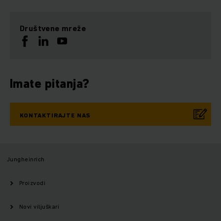
Društvene mreže
Imate pitanja?
KONTAKTIRAJTE NAS
Jungheinrich
Proizvodi
Novi viljuškari