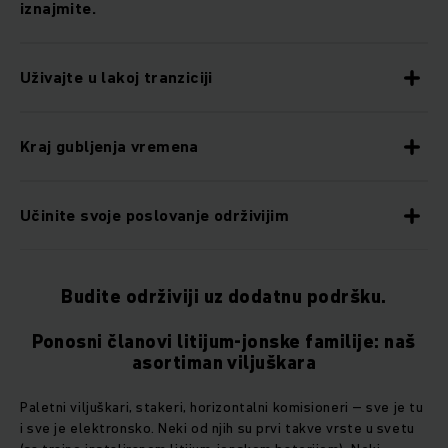
iznajmite.
Uživajte u lakoj tranziciji
Kraj gubljenja vremena
Učinite svoje poslovanje održivijim
Budite održiviji uz dodatnu podršku.
Ponosni članovi litijum-jonske familije: naš
asortiman viljuškara
Paletni viljuškari, stakeri, horizontalni komisioneri – sve je tu
i sve je elektronsko. Neki od njih su prvi takve vrste u svetu