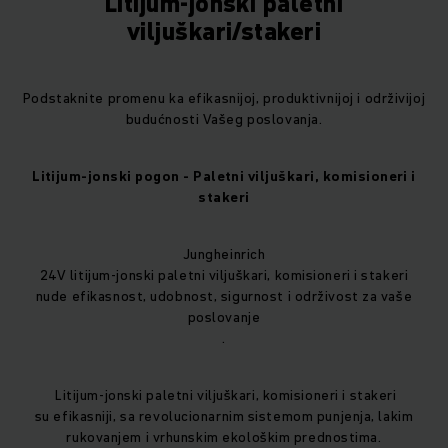
Litijum-jonski paletni
viljuškari/stakeri
Podstaknite promenu ka efikasnijoj, produktivnijoj i održivijoj
budućnosti Vašeg poslovanja.
Litijum-jonski pogon - Paletni viljuškari, komisioneri i
stakeri
Jungheinrich
24V litijum-jonski paletni viljuškari, komisioneri i stakeri
nude efikasnost, udobnost, sigurnost i održivost za vaše
poslovanje
.
Litijum-jonski paletni viljuškari, komisioneri i stakeri
su efikasniji, sa revolucionarnim sistemom punjenja, lakim
rukovanjem i vrhunskim ekološkim prednostima.