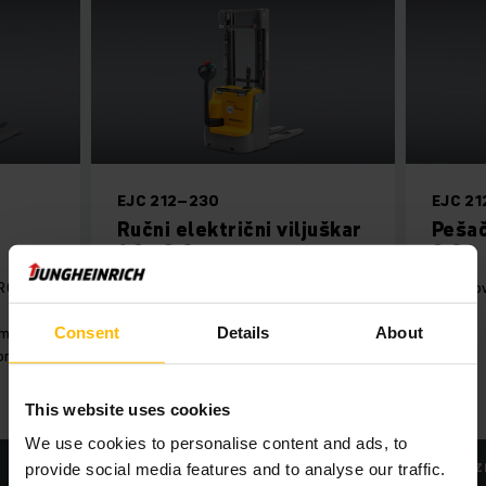
EJC 212–230
EJC 2
Ručni električni viljuškar
Pešač
1,2 - 3,0t
2.0t
RC bi
Visine dizanja do 6 m i veliki
EJC Ho
rezidualni kapaciteti.
Consent
Details
About
om
onaran,
This website uses cookies
We use cookies to personalise content and ads, to
SAZNAJTE VIŠE
SAZ
provide social media features and to analyse our traffic.