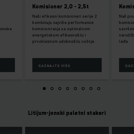
Komisioner 2,0 - 2,5t
Komis
Naši efikasni komisioneri serije 2
Naš pou
kombinuju najviše performanse
komisio
nomske
komisioniranja sa optimalnom
savršen
energetskom efikasnošću i
narudžb
prvoklasnom udobnošću vožnje.
leđa.
SAZNAJTE VIŠE
SAZ
Litijum-jonski paletni stakeri