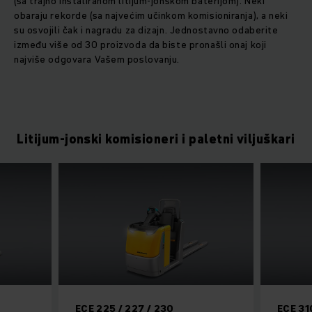
(sa trajno instaliranom litijum-jonskom baterijom). Neki
obaraju rekorde (sa najvećim učinkom komisioniranja), a neki
su osvojili čak i nagradu za dizajn. Jednostavno odaberite
između više od 30 proizvoda da biste pronašli onaj koji
najviše odgovara Vašem poslovanju.
Litijum-jonski komisioneri i paletni viljuškari
ECE 225 / 227 / 230
ECE 31