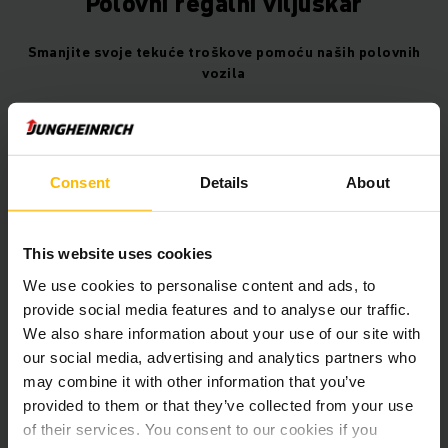
Polovni regalni viljuškar
Smanjite svoje tekuće troškove pomoću naših polovnih
vozila
Da li razmišljate da nabavite polovni regalni viljuškar? Ako
jeste, naš asortiman polovnih viljuškara je savršen za Vas!
Naši, obnovljeni polovni regalni viljuškari visoke vrednosti, u
PRIKAŽI VIŠE
Consent
Details
About
vrhunskom stanju, imaju sve iste prednosti kao i naša nova
vozila – jednostavno su malo jeftinija.
This website uses cookies
Učinite svoj transport robe efikasnijim sa polovnim regalnim
We use cookies to personalise content and ads, to
viljuškarom. Njegovo snažno ubrzanje i velike brzine
Društvene mreže
provide social media features and to analyse our traffic.
podizanja i spuštanja omogućiće Vam da sa lakoćom prođete
We also share information about your use of our site with
kroz svakodnevne poslove premeštanja paleta. Uprkos maloj
veličini, pametan princip dosezanja čini ga bezbednim za
our social media, advertising and analytics partners who
manevrisanje u svakom trenutku. Ne samo da naši polovni
may combine it with other information that you’ve
regalni viljuškari mogu da dostignu visinu dizanja od 13m, već
provided to them or that they’ve collected from your use
Imate pitanja?
su savršeni i za spoljašnju upotrebu.
of their services. You consent to our cookies if you