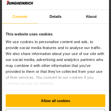
Šatl za policu funkcioniše naročito efikasno prilikom
ponovnog uskladištenja i iskladištenja u samom paletnom
Consent
Details
About
kanalu. Šatl se preuzima na vilama nosećeg vozila i primenjuje
u paletnom kanalu. Tamo se kreće samostalno pod
uskladištenim paletama, a da nije povezan sa nosećim
This website uses cookies
Šatl za regale
vozilom. Nakon odlaganja prve palete i pritiskanja start
Šatl za regale 1,5 t
tastera na terminalu za rukovanje, upravljanje samostalno
We use cookies to personalise content and ads, to
izvršava sve neophodne pokrete u vožnji i podizanju. Senzori
provide social media features and to analyse our traffic.
identifikuju položaj uskladištenih paleta i samim tim
We also share information about your use of our site with
27 mm
omogućavaju uskladištenje i iskladištenje novih paleta bez
our social media, advertising and analytics partners who
sudara. Tokom vožnje nosača, vozač viljuškara može preuzeti
1500 kg
may combine it with other information that you’ve
dodatnu paletu i startovati sledeće uskladištenje.
provided to them or that they’ve collected from your use
of their services. You consent to our cookies if you
Ručni radio terminal koji je lak za rukovanje
continue to use our website.
SAZNAJTE VIŠE
Terminal za rukovanje i upravljanje šatlom komuniciraju preko
bidirekcione radio veze. Ručni radio terminal je ergonomski
Allow all cookies
montiran u vidnom polju vozača. Sa preglednim funkcionalnim
tasterima i jasnim prikazom informacija, rukovanje je