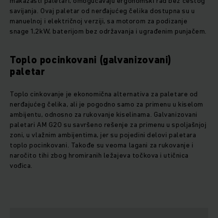
makazasti paletari, omogućavaju ergonomski rad bez čestog
savijanja. Ovaj paletar od nerđajućeg čelika dostupna su u
manuelnoj i električnoj verziji, sa motorom za podizanje
snage 1,2kW, baterijom bez održavanja i ugrađenim punjačem.
Toplo pocinkovani (galvanizovani)
paletar
Toplo cinkovanje je ekonomična alternativa za paletare od
nerđajućeg čelika, ali je pogodno samo za primenu u kiselom
ambijentu, odnosno za rukovanje kiselinama. Galvanizovani
paletari AM G20 su savršeno rešenje za primenu u spoljašnjoj
zoni, u vlažnim ambijentima, jer su pojedini delovi paletara
toplo pocinkovani. Takođe su veoma lagani za rukovanje i
naročito tihi zbog hromiranih ležajeva točkova i utičnica
vođica.