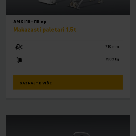
AMX I15–I15 ep
Makazasti paletari 1,5t
710 mm
1500 kg
SAZNAJTE VIŠE