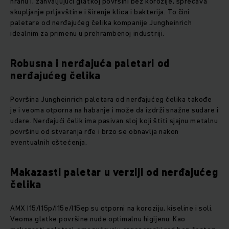
hranu i, zahvaljujući glatkoj površini bez korozije, sprečava
skupljanje prljavštine i širenje klica i bakterija. To čini
paletare od nerđajućeg čelika kompanije Jungheinrich
idealnim za primenu u prehrambenoj industriji.
Robusna i nerđajuća paletari od
nerđajućeg čelika
Površina Jungheinrich paletara od nerđajućeg čelika takođe
je i veoma otporna na habanje i može da izdrži snažne sudare i
udare. Nerđajući čelik ima pasivan sloj koji štiti sjajnu metalnu
površinu od stvaranja rđe i brzo se obnavlja nakon
eventualnih oštećenja.
Makazasti paletar u verziji od nerđajućeg
čelika​
AMX I15/I15p/I15e/I15ep su otporni na koroziju, kiseline i soli.
Veoma glatke površine nude optimalnu higijenu. Kao