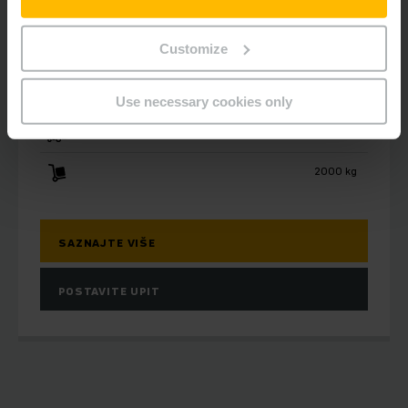
ESD 220
Customize
Viljuškar sa bočnim sedištem / za
stajanje 2,0t
Use necessary cookies only
1660 mm
2000 kg
SAZNAJTE VIŠE
POSTAVITE UPIT