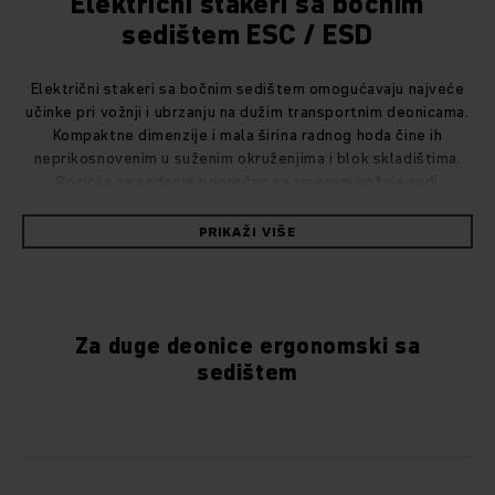
Električni stakeri sa bočnim
sedištem ESC / ESD
Električni stakeri sa bočnim sedištem omogućavaju najveće
učinke pri vožnji i ubrzanju na dužim transportnim deonicama.
Kompaktne dimenzije i mala širina radnog hoda čine ih
neprikosnovenim u suženim okruženjima i blok skladištima.
Pozicija za sedenje poprečno sa smerom vožnje nudi
rukovaocu optimalnu vidljivost.
PRIKAŽI VIŠE
Za duge deonice ergonomski sa
sedištem